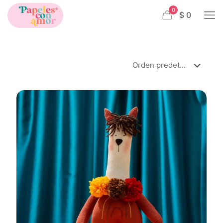
0
$ 0