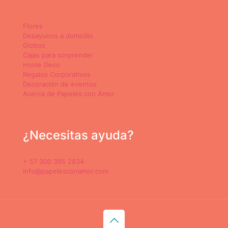
Flores
Desayunos a domicilio
Globos
Cajas para sorprender
Home Deco
Regalos Corporativos
Decoración de eventos
Acerca de Papeles con Amor
¿Necesitas ayuda?
+ 57 300 395 2834
info@papelesconamor.com