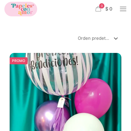
0
$ 0
PROMO