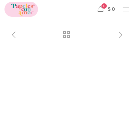
0
$ 0