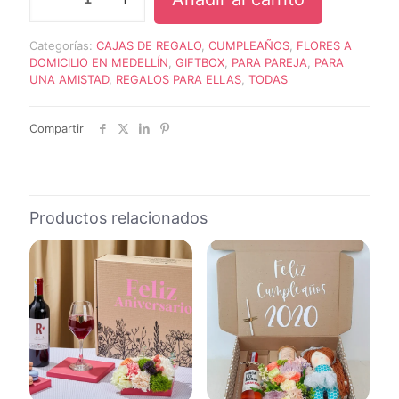
BOX
TIERRA
cantidad
Categorías:
CAJAS DE REGALO
,
CUMPLEAÑOS
,
FLORES A
DOMICILIO EN MEDELLÍN
,
GIFTBOX
,
PARA PAREJA
,
PARA
UNA AMISTAD
,
REGALOS PARA ELLAS
,
TODAS
Compartir
Productos relacionados