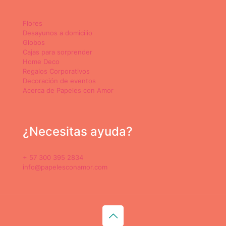
Flores
Desayunos a domicilio
Globos
Cajas para sorprender
Home Deco
Regalos Corporativos
Decoración de eventos
Acerca de Papeles con Amor
¿Necesitas ayuda?
+ 57 300 395 2834
info@papelesconamor.com