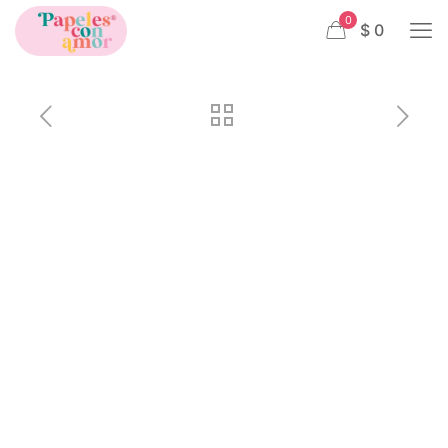
0
$ 0