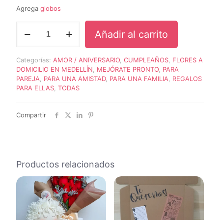
Agrega
globos
RAMO
Añadir al carrito
DE
FLORES
NATALIA
Categorías:
AMOR / ANIVERSARIO
,
CUMPLEAÑOS
,
FLORES A
cantidad
DOMICILIO EN MEDELLÍN
,
MEJÓRATE PRONTO
,
PARA
PAREJA
,
PARA UNA AMISTAD
,
PARA UNA FAMILIA
,
REGALOS
PARA ELLAS
,
TODAS
Compartir
Productos relacionados