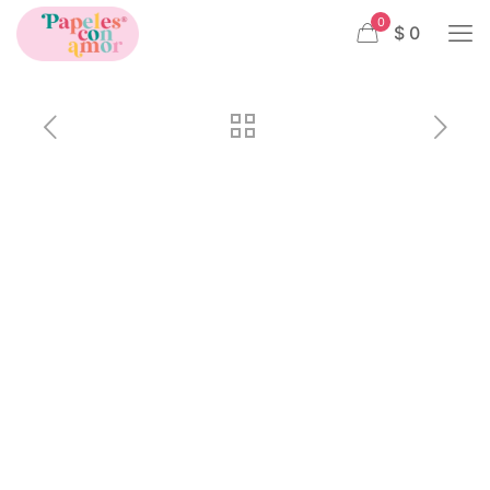
0
$ 0