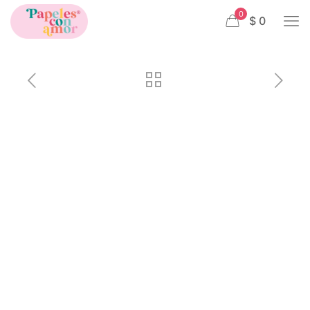
0
$ 0