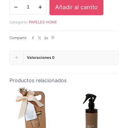
AGUA
Añadir al carrito
DE
LINOS
FLOR
Categoría:
PAPELES HOME
DE
LOTO
cantidad
Compartir
Valoraciones
0
Productos relacionados